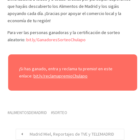
que hayáis descubierto los Alimentos de Madrid y los sigáis
apoyando cada día. ¡Gracias por apoyar el comercio local y la
economía de tu región!
Para ver las personas ganadoras y la certificación de sorteo
aleatorio:
bit.ly/GanadoresSorteoChulapo
¡Si has ganado, entra y reclama tu premio! en este
enlace:
bit.ly/reclamapremioChulapo
ALIMENTOSDEMADRID
SORTEO
Madrid Miel, Reportajes de TVE y TELEMADRID