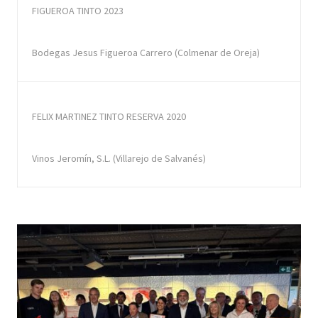
FIGUEROA TINTO 2023
Bodegas Jesus Figueroa Carrero (Colmenar de Oreja)
FELIX MARTINEZ TINTO RESERVA 2020
Vinos Jeromín, S.L. (Villarejo de Salvanés)