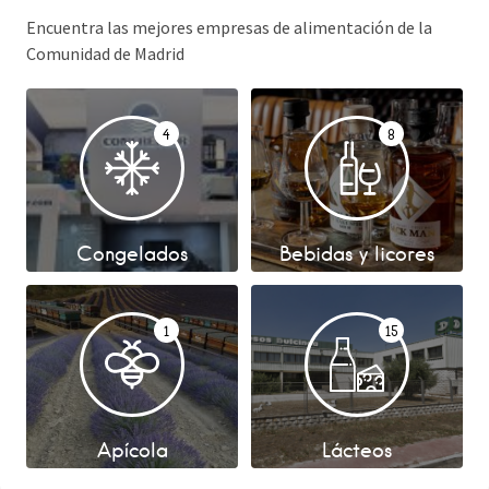
Encuentra las mejores empresas de alimentación de la
Comunidad de Madrid
4
8
Congelados
Bebidas y licores
1
15
Apícola
Lácteos