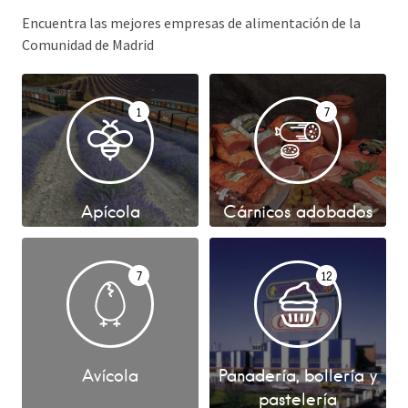
Encuentra las mejores empresas de alimentación de la
Comunidad de Madrid
1
7
Apícola
Cárnicos adobados
7
12
Avícola
Panadería, bollería y
pastelería