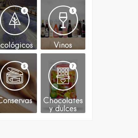
6
5
cológicos
Vinos
5
7
Conservas
Chocolates
y dulces