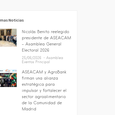
imas Noticias
Nicolás Benito reelegido
presidente de ASEACAM
– Asamblea General
Electoral 2026
25/06/2026
Asamblea
Eventos
Principal
ASEACAM y AgroBank
firman una alianza
estratégica para
impulsar y fortalecer el
sector agroalimentario
de la Comunidad de
Madrid