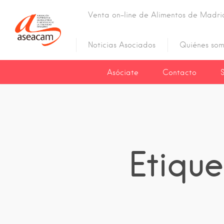
Venta on-line de Alimentos de Madri
Noticias Asociados
Quiénes som
Asóciate
Contacto
Etiqu