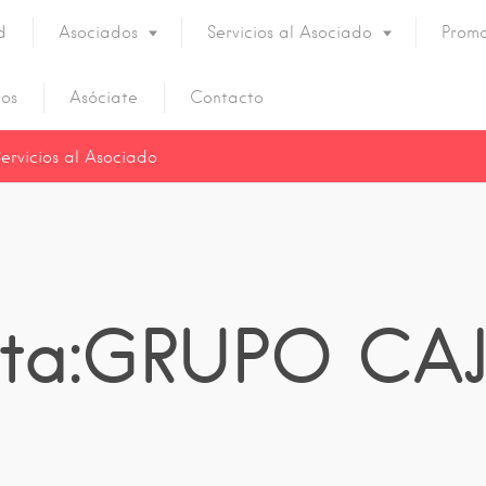
d
Asociados
Servicios al Asociado
Promo
os
Asóciate
Contacto
Servicios al Asociado
eta:GRUPO C