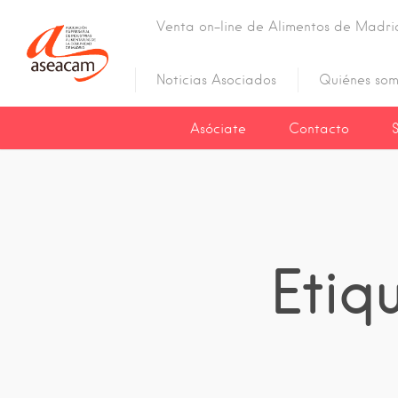
Venta on-line de Alimentos de Madri
Noticias Asociados
Quiénes som
Asóciate
Contacto
Eti