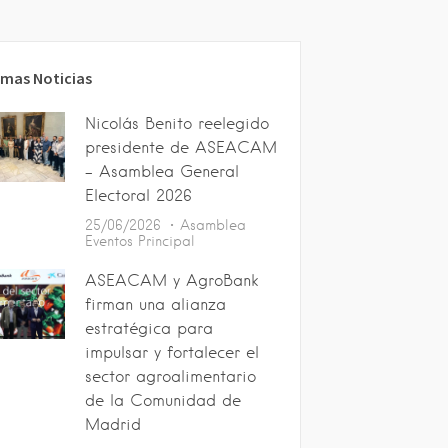
imas Noticias
Nicolás Benito reelegido
presidente de ASEACAM
– Asamblea General
Electoral 2026
25/06/2026
Asamblea
Eventos
Principal
ASEACAM y AgroBank
firman una alianza
estratégica para
impulsar y fortalecer el
sector agroalimentario
de la Comunidad de
Madrid