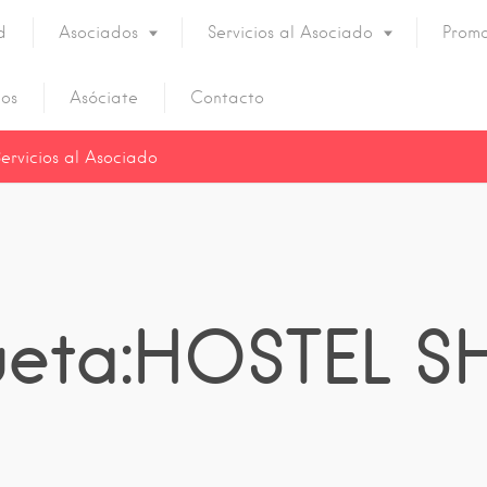
d
Asociados
Servicios al Asociado
Promo
os
Asóciate
Contacto
Servicios al Asociado
queta:HOSTEL 