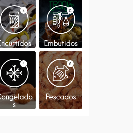
2
11
Encurtidos
Embutidos
4
6
ongelado
Pescados
s