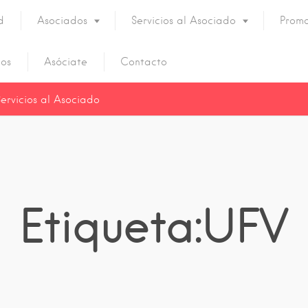
d
Asociados
Servicios al Asociado
Promo
os
Asóciate
Contacto
Servicios al Asociado
Etiqueta:UFV