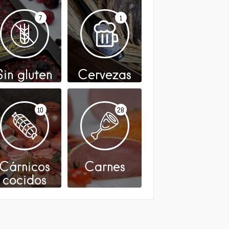
7
1
Sin gluten
Cervezas
10
28
Cárnicos
Carnes
cocidos