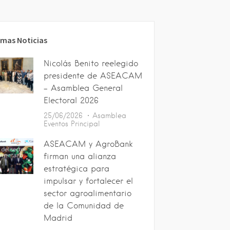
imas Noticias
Nicolás Benito reelegido
presidente de ASEACAM
– Asamblea General
Electoral 2026
25/06/2026
Asamblea
Eventos
Principal
ASEACAM y AgroBank
firman una alianza
estratégica para
impulsar y fortalecer el
sector agroalimentario
de la Comunidad de
Madrid