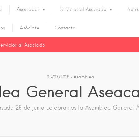
d
Asociados
Servicios al Asociado
Promo
os
Asóciate
Contacto
Servicios al Asociado
05/07/2019
Asamblea
ea General Aseac
asado 26 de junio celebramos la Asamblea General A