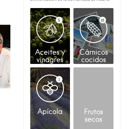
5
10
Aceites y
Cárnicos
vinagres
cocidos
1
Apícola
Frutos
secos