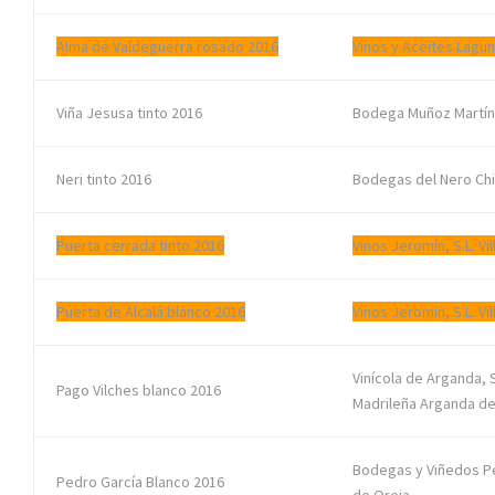
Alma de Valdeguerra rosado 2016
Vinos y Aceites Laguna
Viña Jesusa tinto 2016
Bodega Muñoz Martín
Neri tinto 2016
Bodegas del Nero Ch
Puerta cerrada tinto 2016
Vinos Jeromín, S.L. Vi
Puerta de Alcalá blanco 2016
Vinos Jeromín, S.L. Vi
Vinícola de Arganda,
Pago Vilches blanco 2016
Madrileña Arganda de
Bodegas y Viñedos P
Pedro García Blanco 2016