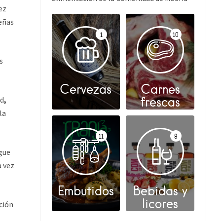
ez
leñas
1
10
s
Cervezas
Carnes
frescas
id
,
la
11
8
igue
a vez
Embutidos
Bebidas y
licores
ación