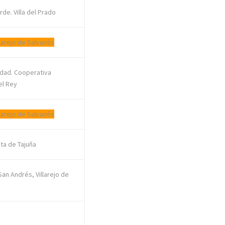
de. Villa del Prado
llarejo de Salvanés
Sdad. Cooperativa
el Rey
llarejo de Salvanés
ta de Tajuña
San Andrés, Villarejo de