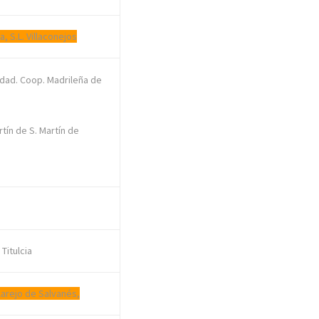
, S.L. Villaconejos
Sdad. Coop. Madrileña de
tín de S. Martín de
Titulcia
llarejo de Salvanés,