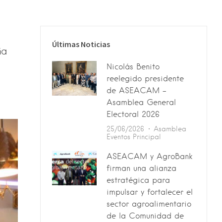
Últimas Noticias
ña
Nicolás Benito
reelegido presidente
de ASEACAM –
Asamblea General
Electoral 2026
25/06/2026
Asamblea
Eventos
Principal
ASEACAM y AgroBank
firman una alianza
estratégica para
impulsar y fortalecer el
sector agroalimentario
de la Comunidad de