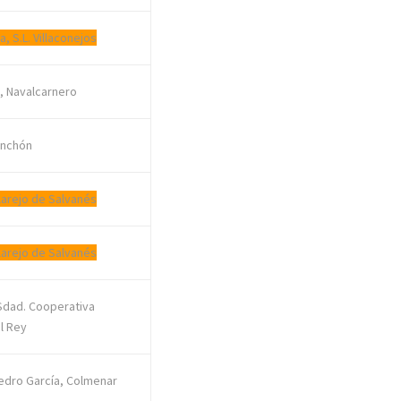
, S.L. Villaconejos
, Navalcarnero
inchón
llarejo de Salvanés
llarejo de Salvanés
 Sdad. Cooperativa
l Rey
edro García, Colmenar