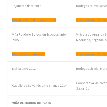
Tejoneras tinto 2012
Bodegas Nueva Valver
Puerta del Sol tinto joven 2016
Vinos Jeromín, S.L. Vi
Viña Rendero Selección Especial tinto
Vinícola de Arganda 
2015
Madrileña, Arganda d
Dos de Mayo tinto 2015
Vinos Jeromín, S.L. Vi
Licinia tinto 2012
Bodegas Licinia, Mora
Cooperativa Vinicola 
Castillo de Salvanés tinto crianza 2014
Salvanés
VIÑA DE MADRID DE PLATA