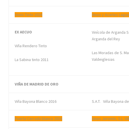
Unnis Tinto 2016
Vinos y Aceites Laguna
EX AECUO
Vinícola de Arganda 
Arganda del Rey
Viña Rendero Tinto
Las Moradas de S. Mar
Valdeiglesias
La Sabina tinto 2011
VIÑA DE MADRID DE ORO
Viña Bayona Blanco 2016
S.A.T. Viña Bayona de 
Puerta Cerrada blanco 2016
Vinos Jeromín, S.L. Vi