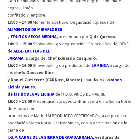
Cata de nuevas variedades de chocolates negros: chocolate
negro + limón
confitado y jengibre.
13:00 – 14:00
Momento apetitivo: Degustación quesos de
ALIMENTOS DE MIRAFLORES
y
FRUTOS SECOS MEDINA,
presentado por
Q de Quesos
.
14:00 – 15:00
Showcooking y degustación “Frescos SaludALBEs”,
de
ALBE-LÁCTEAS DEL
JARAMA
, a cargo del
Chef Eduardo Casquero
.
15:00 – 16:00
Showcooking de productos de
LA FINCA
a cargo de
los
chefs Gustavo Ríos
y Daniel Gutiérrez (CARNIco, Madrid)
, maridado con
vinos
Licinia y Muss,
de las BODEGAS LICINIA
de la D.O. VINOS DE MADRID.
16:00 – 17:00
Presentación proyecto «Primavera en la Sierra Norte
de Madrid con
productos de Madrid M PRODUCTO CERTIFICADO», a cargo de la
Asociación Sierra Norte Gastronómica, con la participación de la
carne de
I.G.P. CARNE DE LA SIERRA DE GUADARRAMA,
verduras de