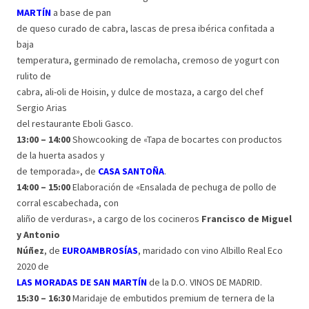
MARTÍN
a base de pan
de queso curado de cabra, lascas de presa ibérica confitada a
baja
temperatura, germinado de remolacha, cremoso de yogurt con
rulito de
cabra, ali-oli de Hoisin, y dulce de mostaza, a cargo del chef
Sergio Arias
del restaurante Eboli Gasco.
13:00 – 14:00
Showcooking de «Tapa de bocartes con productos
de la huerta asados y
de temporada», de
CASA SANTOÑA
.
14:00 – 15:00
Elaboración de «Ensalada de pechuga de pollo de
corral escabechada, con
aliño de verduras», a cargo de los cocineros
Francisco de Miguel
y Antonio
Núñez
, de
EUROAMBROSÍAS
, maridado con vino Albillo Real Eco
2020 de
LAS MORADAS DE SAN MARTÍN
de la D.O. VINOS DE MADRID.
15:30 – 16:30
Maridaje de embutidos premium de ternera de la